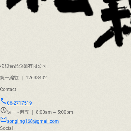
松稜食品企業有限公司
統一編號 ｜ 12633402
Contact
call
06-2717519
schedule
週一~週五 ｜ 8:00am ~ 5:00pm
mail
songling168@gmail.com
Social