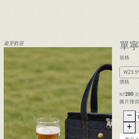
單
最受歡迎
規格
W23.5
價格
280
NT
圖片僅
remove
add