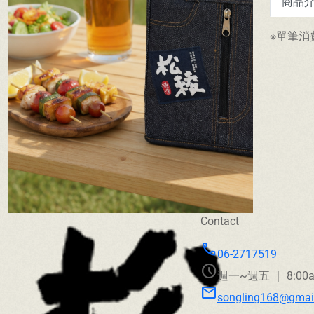
商品
※單筆消
Contact
call
06-2717519
schedule
週一~週五 ｜ 8:00am
mail
songling168@gmai