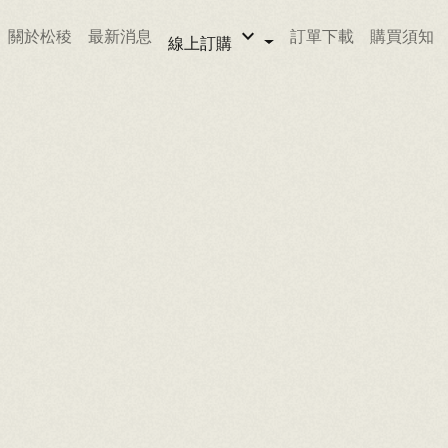
keyboard_arrow_down
關於松稜
最新消息
訂單下載
購買須知
線上訂購