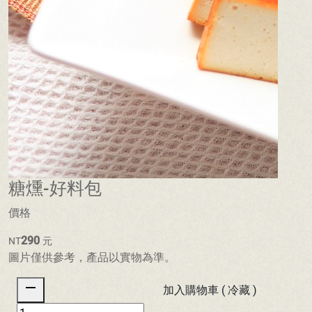
糖燻-好料包
價格
290
NT
元
圖片僅供參考，產品以實物為準。
remove
加入購物車 ( 冷藏 )