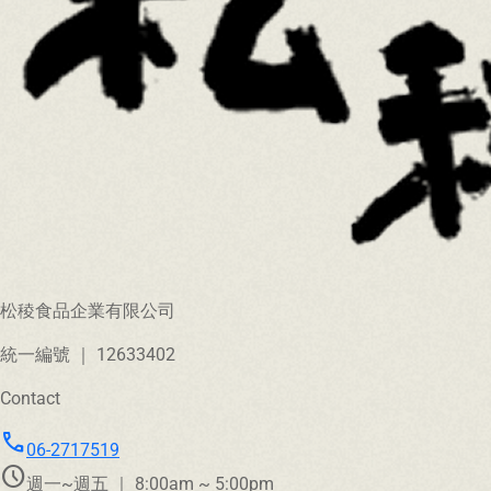
松稜食品企業有限公司
統一編號 ｜ 12633402
Contact
call
06-2717519
schedule
週一~週五 ｜ 8:00am ~ 5:00pm